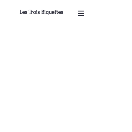
Les Trois Biquettes
Basse saison
(janvier à avril et octobre à décembre)
1000 eur./semaine
Moyenne saison
(mai, juin
et septembre)
140
0e
ur./semaine
Haute saison
(juillet et aout)
180
0eur./
semaine